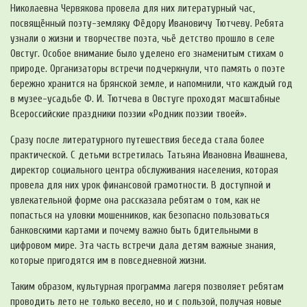
Николаевна Червякова провела для них литературный час,
посвящённый поэту-земляку Фёдору Ивановичу Тютчеву. Ребята
узнали о жизни и творчестве поэта, чьё детство прошло в селе
Овстуг. Особое внимание было уделено его знаменитым стихам о
природе. Организаторы встречи подчеркнули, что память о поэте
бережно хранится на брянской земле, и напомнили, что каждый год
в музее-усадьбе Ф. И. Тютчева в Овстуге проходят масштабные
Всероссийские праздники поэзии «Родник поэзии твоей».
Сразу после литературного путешествия беседа стала более
практической. С детьми встретилась Татьяна Ивановна Ивашнева,
директор социального центра обслуживания населения, которая
провела для них урок финансовой грамотности. В доступной и
увлекательной форме она рассказала ребятам о том, как не
попасться на уловки мошенников, как безопасно пользоваться
банковскими картами и почему важно быть бдительными в
цифровом мире. Эта часть встречи дала детям важные знания,
которые пригодятся им в повседневной жизни.
Таким образом, культурная программа лагеря позволяет ребятам
проводить лето не только весело, но и с пользой, получая новые