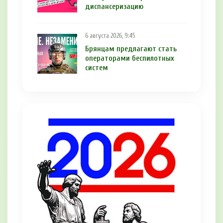
диспансеризацию
6 августа 2026, 9:45
Брянцам предлагают cтать
оперaтoрами бeспилотных
систeм