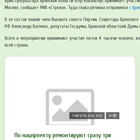
Врио губернатора Брянской области Егор Ковальчук принимает участие
Москве, сообщает РИА «Стрела». Туда глава региона отправился
с бря
В ее состав вошли член Высшего совета Партии, Секретарь Брянског
РФ Александр Богомаз, депутаты Госдумы, Брянской областной Думы 
Всего в мероприятии принимают участие почти 4 тысячи человек, из
всей страны.
7 АВГУСТА 2026, 16:55
14
По нацпроекту ремонтируют сразу три