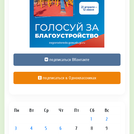
подписаться ВКонтакте
подписаться в Одноклассниках
Пн
Вт
Ср
Чт
Пт
Сб
Вс
1
2
3
4
5
6
7
8
9