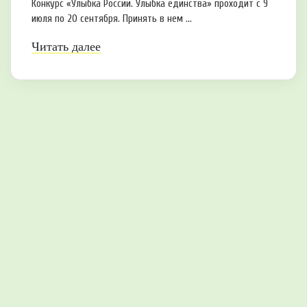
Конкурс «Улыбка России. Улыбка единства» проходит с 9
июля по 20 сентября. Принять в нем ...
Читать далее