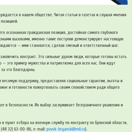
уждается в нашем обществе. Читая статьи в газетах и слушая мнения
 позицией.
его осознанная гражданская позиция, достойная самого глубокого
ьёзными вызовами, именно такие поступки демонстрируют настоящую
ождаются — ими становятся, сделав смелый и ответственный шаг.
заключить контракт. Это сильные духом люди, которые готовы встать
р — это пример мужества и патриотизма для всех нас. Они идут
 за это благодарны.
м весомую поддержку, предоставляя социальные гарантии, льготы и
ержне и готовности пожертвовать своим спокойствием ради общего
щее в безопасности. Их выбор заслуживает безграничного уважения и
в пункт отбора на военную службу по контракту по Брянской области,
 (48 32) 63-00-86, e-mail:
povsk-bryansk@mil.ru
).