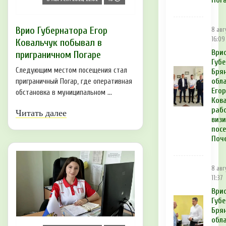
Пог
Врио Губернатора Егор
8 авг
16:09
Ковальчук побывал в
Ври
приграничном Погаре
Губ
Следующим местом посещения стал
Бря
обл
приграничный Погар, где оперативная
Егор
обстановка в муниципальном ...
Кова
раб
Читать далее
виз
пос
Поч
8 авг
11:37
Ври
Губ
Бря
обла