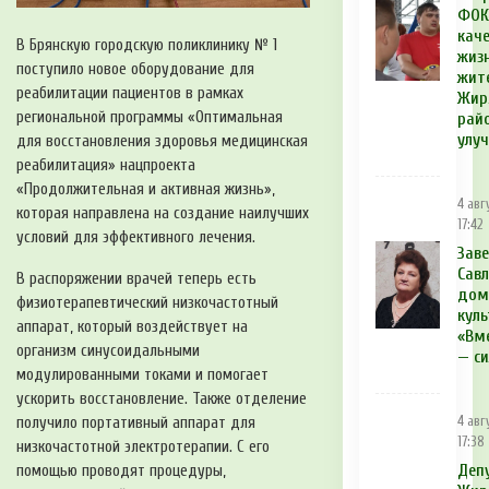
ФОК
кач
В Брянскую городскую поликлинику № 1
жиз
поступило новое оборудование для
жит
реабилитации пациентов в рамках
Жир
региональной программы «Оптимальная
рай
улу
для восстановления здоровья медицинская
реабилитация» нацпроекта
«Продолжительная и активная жизнь»,
4 авг
которая направлена на создание наилучших
17:42
условий для эффективного лечения.
Зав
Сав
В распоряжении врачей теперь есть
дом
физиотерапевтический низкочастотный
куль
аппарат, который воздействует на
«Вм
организм синусоидальными
— си
модулированными токами и помогает
ускорить восстановление. Также отделение
получило портативный аппарат для
4 авг
17:38
низкочастотной электротерапии. С его
Деп
помощью проводят процедуры,