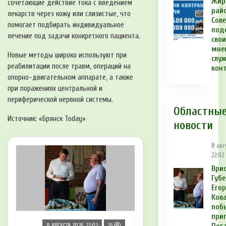
Жир
сочетающие действие тока с введением
рай
лекарств через кожу или слизистые, что
Сов
помогает подбирать индивидуальное
под
лечение под задачи конкретного пациента.
сво
мне
Новые методы широко используют при
служ
реабилитации после травм, операций на
кон
опорно-двигательном аппарате, а также
при поражениях центральной и
периферической нервной системы.
Областны
Источник: «Брянск Today»
новости
8 авг
22:02
Ври
Губ
Егор
Ков
поб
при
8 АВГУСТА 2026, 22:02
16