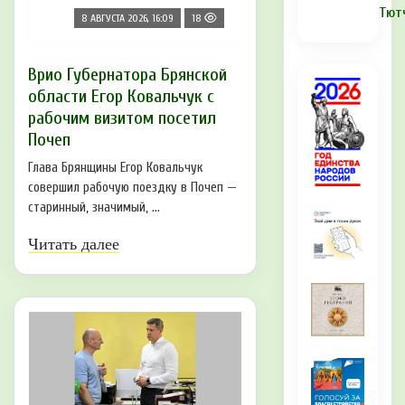
Тют
8 АВГУСТА 2026, 16:09
18
Врио Губернатора Брянской
области Егор Ковальчук с
рабочим визитом посетил
Почеп
Глава Брянщины Егор Ковальчук
совершил рабочую поездку в Почеп —
старинный, значимый, ...
Читать далее