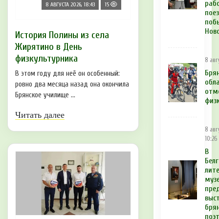
раб
8 АВГУСТА 2026, 18:43
15
пое
поб
Нов
История Полины из села
Жирятино в День
физкультурника
8 авг
Бря
В этом году для неё он особенный:
обл
ровно два месяца назад она окончила
отм
Брянское училище ...
физ
Читать далее
8 авг
10:26
В
Бел
лит
муз
пре
выс
бря
поэт