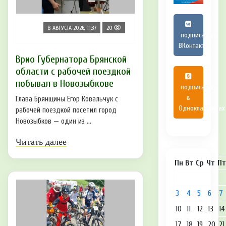
8 АВГУСТА 2026, 11:37
20
подписаться
ВКонтакте
Врио Губернатора Брянской
области с рабочей поездкой
побывал в Новозыбкове
подписаться
в
Глава Брянщины Егор Ковальчук с
Одноклассниках
рабочей поездкой посетил город
Новозыбков — один из ...
Читать далее
Пн
Вт
Ср
Чт
Пт
3
4
5
6
7
10
11
12
13
14
17
18
19
20
21