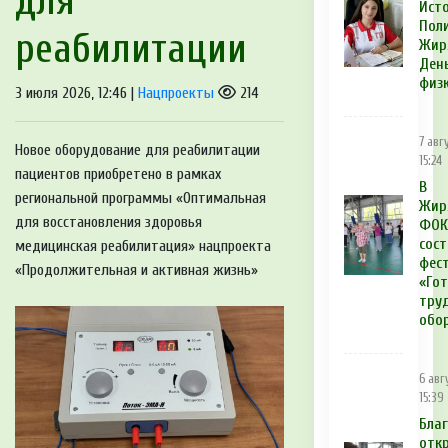
для
Ист
Поли
реабилитации
Жир
Ден
физ
3 июля 2026, 12:46 |
Нацпроекты
214
7 авг
Новое оборудование для реабилитации
15:24
пациентов приобретено в рамках
В
региональной программы «Оптимальная
Жир
для восстановления здоровья
ФОК
сост
медицинская реабилитация» нацпроекта
фес
«Продолжительная и активная жизнь»
«Гот
тру
обо
6 авг
15:39
Бла
отк