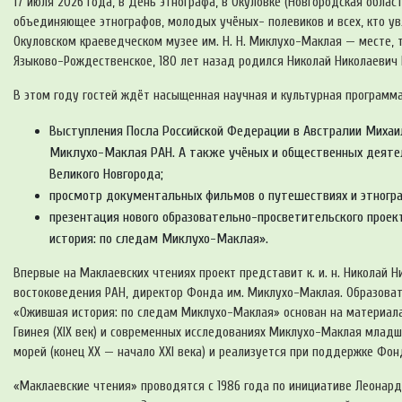
17 июля 2026 года, в День этнографа, в Окуловке (Новгородская обла
объединяющее этнографов, молодых учёных- полевиков и всех, кто ув
Окуловском краеведческом музее им. Н. Н. Миклухо-Маклая — месте, т
Языково-Рождественское, 180 лет назад родился Николай Николаевич
В этом году гостей ждёт насыщенная научная и культурная программа
Выступления Посла Российской Федерации в Австралии Михаила 
Миклухо-Маклая РАН. А также учёных и общественных деятеле
Великого Новгорода;
просмотр документальных фильмов о путешествиях и этногра
презентация нового образовательно-просветительского про
история: по следам Миклухо-Маклая».
Впервые на Маклаевских чтениях проект представит к. и. н. Николай
востоковедения РАН, директор Фонда им. Миклухо-Маклая. Образова
«Ожившая история: по следам Миклухо-Маклая» основан на материала
Гвинея (XIX век) и современных исследованиях Миклухо-Маклая млад
морей (конец XX — начало XXI века) и реализуется при поддержке Фон
«Маклаевские чтения» проводятся с 1986 года по инициативе Леонард