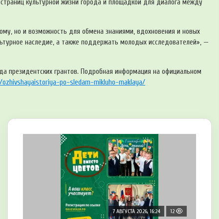
х страниц культурной жизни города и площадкой для диалога между
ому, но и возможность для обмена знаниями, вдохновения и новых
льтурное наследие, а также поддержать молодых исследователей», —
а президентских грантов. Подробная информация на официальном
s/ozhivshaya
istoriya-po-sledam-mikluho-maklaya/
7 АВГУСТА 2026, 16:24
12