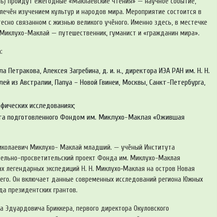
сть) пройдут ежегодные «Маклаевские чтения» — научное событие,
лечён изучением культур и народов мира. Мероприятие состоится в
есно связанном с жизнью великого учёного. Именно здесь, в местечке
 Миклухо-Маклай — путешественник, гуманист и «гражданин мира».
:
Петракова, Алексея Загребина, д. и. н., директора ИЭА РАН им. Н. Н.
й из Австралии, Папуа – Новой Гвинеи, Москвы, Санкт-Петербурга,
фических исследованиях;
екта подготовленного Фондом им. Миклухо-Маклая «Ожившая
 Николаевич Миклухо- Маклай младший. — учёный Института
тельно-просветительский проект Фонда им. Миклухо-Маклая
х легендарных экспедиций Н. Н. Миклухо‑Маклая на остров Новая
шего. Он включает данные современных исследований региона Южных
да президентских грантов.
а Эдуардовича Бриккера, первого директора Окуловского