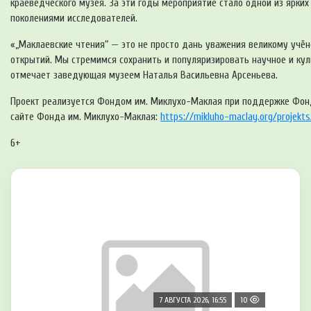
краеведческого музея. За эти годы мероприятие стало одной из ярки
поколениями исследователей.
«„Маклаевские чтения“ — это не просто дань уважения великому учён
открытий. Мы стремимся сохранить и популяризировать научное и ку
отмечает заведующая музеем Наталья Васильевна Арсеньева.
Проект реализуется Фондом им. Миклухо-Маклая при поддержке Фонд
сайте Фонда им. Миклухо-Маклая:
https://mikluho-maclay.org/projekt
6+
7 АВГУСТА 2026, 16:55
10