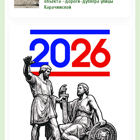
объекта –дороги-дублёра улицы
Карачижской