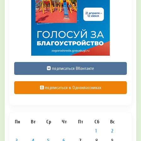
подписаться ВКонтакте
подписаться в Одноклассниках
Пн
Вт
Ср
Чт
Пт
Сб
Вс
1
2
3
4
5
6
7
8
9