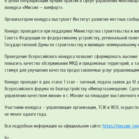
В целях популяризации лучших практик в сфере управления многоквар
конкурса «Миссия — комфорт».
Организатором конкурса выступает Институт развития местных сообщ
Конкурс проводится при поддержке Министерства строительства и ж
Совета Федерации по федеративному устройству, региональной полит
Государственной Думы по строительству и жилищно-коммунальному х
Проведение Всероссийского конкурса позволит сформировать высоки
повысить качество обслуживания МКД и придомовых территорий, а т
стимул для улучшения качества предоставляемых услуг управляющим
Конкурс проходит в два этапа: 1 этап – заочный, подача заявок до 10 
Всероссийского форума по благоустройству «Импортозамещение. Сдела
управления качеством жизни» в г. Москве на площадке выставочного 
Участники конкурса – управляющие организации, ТСЖ и ЖСК, осущес
не менее одного года.
Вся подробная информация на официальном сайте:
https://россия-те
6+