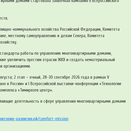
тирными домами стартовала заявочная кампания II Всероссийского
еств.
илищно-коммунального хозяйства Российской Федерации, Комитета
ике, местному самоуправлению и делам Севера, Комитета
озяйству.
е стандарты работы по управлению многоквартирными домами,
акже увеличить престиж отрасли ЖКХ и создать нематериальный
и организациями.
августа; 2 этап – очный, 28-30 сентябре 2026 года в рамках V
но в России» и I Всероссийской выставки-конференции «Технологии
комплекса «Тимирязев центр».
твляющие деятельность в сфере управления многоквартирными домами
рритория-развития.рф/comfort-mission