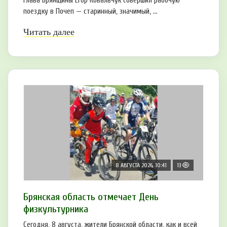
Глава Брянщины Егор Ковальчук совершил рабочую
поездку в Почеп — старинный, значимый, ...
Читать далее
8 АВГУСТА 2026, 10:41
13
Брянская область отмечает День
физкультурника
Сегодня, 8 августа, жители Брянской области, как и всей