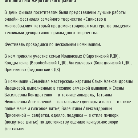
исполнители Жирятинского района
В день финала посетителям были представлены лучшие работы
онлайн-фестиваля семейного творчества «Единство в
многообразии», который продемонстрировал мастерство владения
техниками декоративно-прикладного творчества.
Фестиваль проводился по нескольким номинациям.
В нем приняли участие семьи Ивашневых (Жирятинский РДК),
Кондратенко (Воробейнский СДК), Ангельчевых (Колоднянский СДК),
Присекиных (Будлянский СДК)
В номинации «Семейная мастерская» картины Ольги Александровны
Ивашневой, выполненные в технике алмазной вышивки, и Елены
Васильевны Кондратенко — в технике акварель, Татьяны
Николаевны Ангельчевой — пасхальные сувениры и вазы — в стиле
папье маше и гипсовое литье; Валентины Александровны
Присекиной — салфетки, одеяло, подушки — в стиле пэчворк
(лоскутное шитье) по достоинству оценило конкурсное жюри
фестиваля.