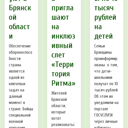
Брянск
пригла
тысяч
ой
шают
рублей
област
на
на
и
инклюз
детей
ивный
Обеспечение
Семьи
обороноспосо
Брянщины
слет
бности
проинформир
«Терри
страны
ованы о том,
является
что дети-
тория
одной из
школьники
Ритма»
ключевых
получат по 10
задач на
тысяч рублей
Жителей
данный
Об этом их
Брянской
момент в
уведомили на
области,
стране. Бойцы
портале
которые
специальной
ГОСУСЛУГИ
хотят
военной
через личные
реализоватьс
операции
кабинеты