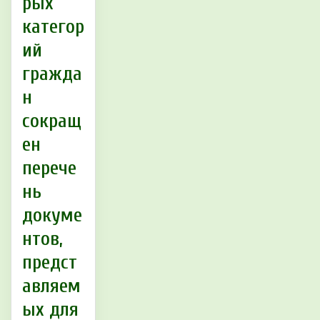
рых
категор
ий
гражда
н
сокращ
ен
перече
нь
докуме
нтов,
предст
авляем
ых для