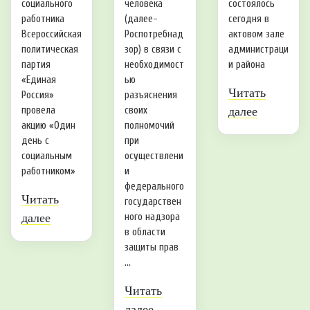
социального
человека
состоялось
работника
(далее-
сегодня в
Всероссийская
Роспотребнад
актовом зале
политическая
зор) в связи с
администраци
партия
необходимост
и района
«Единая
ью
Читать
Россия»
разъяснения
провела
своих
далее
акцию «Один
полномочий
день с
при
социальным
осуществлени
работником»
и
федерального
Читать
государствен
далее
ного надзора
в области
защиты прав
...
Читать
далее