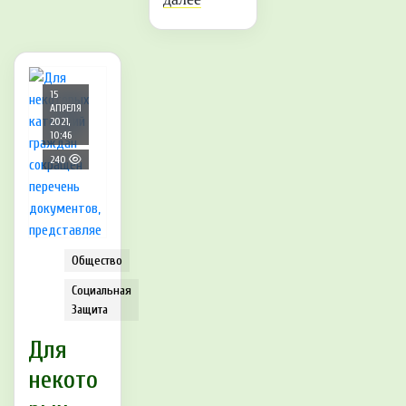
15
АПРЕЛЯ
2021,
10:46
240
Общество
Социальная
Защита
Для
некото