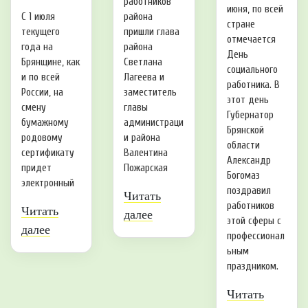
работников
июня, по всей
С 1 июля
района
стране
текущего
пришли глава
отмечается
года на
района
День
Брянщине, как
Светлана
социального
и по всей
Лагеева и
работника. В
России, на
заместитель
этот день
смену
главы
Губернатор
бумажному
администраци
Брянской
родовому
и района
области
сертификату
Валентина
Александр
придет
Пожарская
Богомаз
электронный
поздравил
Читать
работников
Читать
далее
этой сферы с
далее
профессионал
ьным
праздником.
Читать