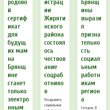
родово
истрац
Брянщ
й
ии
ины
сертиф
Жиряти
вырази
икат
нского
л
для
района
призна
будущ
состоял
тельно
их мам
ось
сть
на
чествов
социал
Брянщ
ание
ьным
ине
соцраб
работн
станет
отнико
икам
только
в
регион
электро
а
Поздравить
социальных
нным
Сегодня, 8