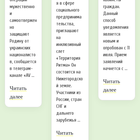
я в сфере
мужественно
граждан.
социального
и
Данный
предпринима
самоотвержен
способ
тельства,
но
уведомления
приглашают
защищают
является
на
Родину от
новым и
инклюзивный
украинских
опробован с 11
слет
националисто
июля. Прием
«Территория
в, сообщается
заявлений
Ритма» Он
в телеграм-
начнется с ...
состоится на
канале «AV ...
Нижегородско
Читать
й земле.
Читать
далее
Участники из
далее
России, стран
СНГ и
дальнего
зарубежья ...
Читать