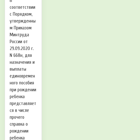
В
соответствии
с Порядком,
утвержденны
м Приказом
Минтруда
России от
29.09.2020 г.
N 668н, для
назначения и
выплаты
единовремен
ного пособия
при рождении
ребенка
представляет
ся в числе
прочего
справка о
рождении
ребенка