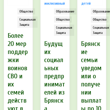
Общество
Образование
Образовани
Социальная
Общество
Общество
Защита
Социальная
Социальная
Защита
Защита
Более
20 мер
Будущ
Брянск
поддер
их
ие
жки
социал
семьи
воинов
ьных
уведом
СВО и
предпр
или о
их
инимат
получе
семей
елей из
нии
действ
Брянск
выплат
уют в
а
ы по 10