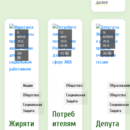
далее
8
12
16
ИЮНЯ
МАЯ
АПРЕЛЯ
2021,
2021,
2021,
13:00
10:43
18:12
269
312
263
Акции
Общество
Образовани
Общество
Социальная
Общество
Защита
Социальная
Социальная
Защита
Защита
Потреб
Жиряти
ителям
Депута