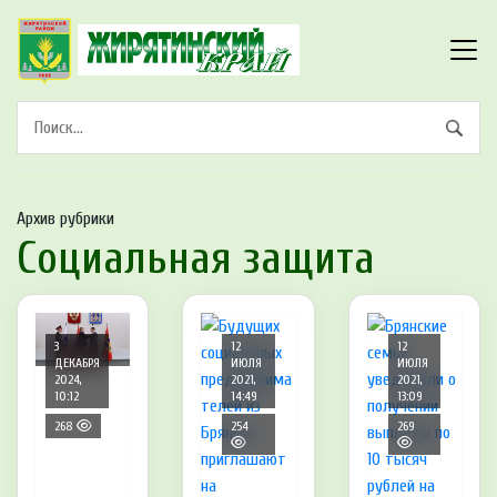
Архив рубрики
Социальная защита
3
12
12
ДЕКАБРЯ
ИЮЛЯ
ИЮЛЯ
2024,
2021,
2021,
10:12
14:49
13:09
268
254
269