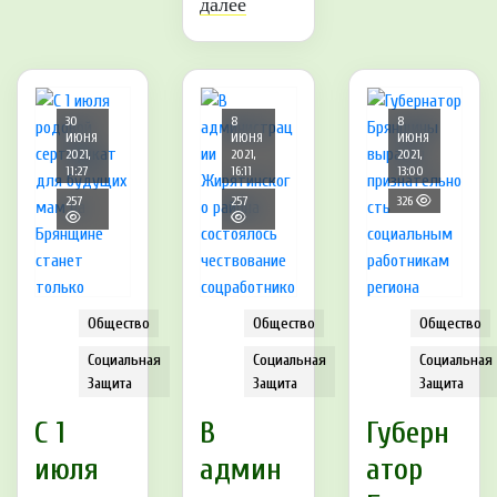
далее
30
8
8
ИЮНЯ
ИЮНЯ
ИЮНЯ
2021,
2021,
2021,
11:27
16:11
13:00
257
257
326
Общество
Общество
Общество
Социальная
Социальная
Социальная
Защита
Защита
Защита
С 1
В
Губерн
июля
админ
атор