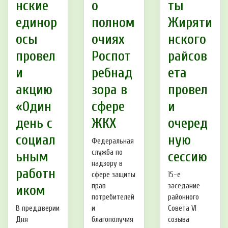
нские
о
ты
единор
полном
Жиряти
осы
очиях
нского
провел
Роспот
райсов
и
ребнад
ета
акцию
зора в
провел
«Один
сфере
и
день с
ЖКХ
очеред
социал
ную
Федеральная
служба по
ьным
сессию
надзору в
работн
сфере защиты
15-е
прав
заседание
иком
потребителей
районного
В преддверии
и
Совета VI
Дня
благополучия
созыва