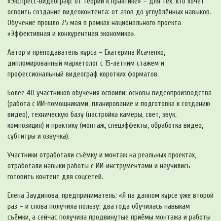
«Экспресс‑видеограф: от теории к практике» – для тех, кто хочет
освоить создание видеоконтента: от азов до углублённых навыков.
Обучение прошло 25 мая в рамках национального проекта
«Эффективная и конкурентная экономика».
Автор и преподаватель курса – Екатерина Исаченко,
дипломированный маркетолог с 15‑летним стажем и
профессиональный видеограф коротких форматов.
Более 40 участников обучения освоили: основы видеопроизводства
(работа с ИИ‑помощниками, планирование и подготовка к созданию
видео), техническую базу (настройка камеры, свет, звук,
композиция) и практику (монтаж, спецэффекты, обработка видео,
субтитры и озвучка).
Участники отработали съёмку и монтаж на реальных проектах,
отработали навыки работы с ИИ‑инструментами и научились
готовить контент для соцсетей.
Елена Заудинова, предприниматель: «Я на данном курсе уже второй
раз – и снова получила пользу: два года обучилась навыкам
съёмки, а сейчас получила продвинутые приёмы монтажа и работы