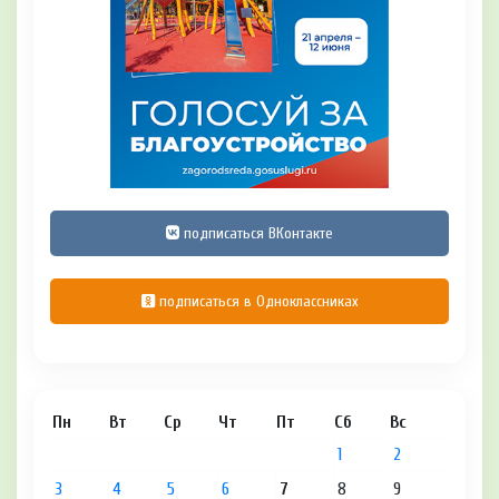
подписаться ВКонтакте
подписаться в Одноклассниках
Пн
Вт
Ср
Чт
Пт
Сб
Вс
1
2
3
4
5
6
7
8
9