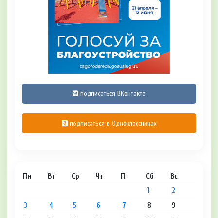
подписаться ВКонтакте
подписаться в Одноклассниках
Пн
Вт
Ср
Чт
Пт
Сб
Вс
1
2
3
4
5
6
7
8
9