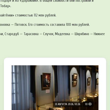
втодор» и АО «Дорожник». В общей сложности они построили и
Today».
айтёнки» стоимостью 112 млн рублей.
овка — Пятовск. Его стоимость составила 100 млн рублей.
ичи, Стародуб — Тарасовка — Случок, Мадеевка — Шкрябино — Нижнее
8 АВГУСТА 2026, 10:26
10