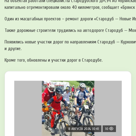
На объектах работали специалисты Стародубского ДРСУч АО «Брянска
капитально отремонтировали около 40 километров, сообщает «Брянск 
Один из масштабных проектов – ремонт дороги «Стародуб — Новые Ив
Также дорожные строители трудились на автодороге Стародуб — Мохон
Появились новые участки дорог по направлениям Стародуб — Курков
и другие.
Кроме того, обновлены и участки дорог в Стародубе.
8 АВГУСТА 2026, 10:41
10