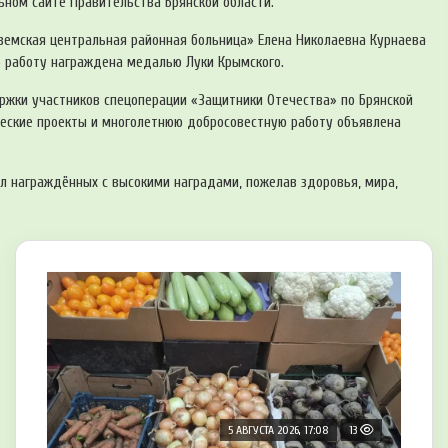
ьном сайте Правительства Брянской области.
земская центральная районная больница» Елена Николаевна Курнаева
ю работу награждена медалью Луки Крымского.
ржки участников спецоперации «Защитники Отечества» по Брянской
ческие проекты и многолетнюю добросовестную работу объявлена
л награждённых с высокими наградами, пожелав здоровья, мира,
5 АВГУСТА 2026, 17:08
13