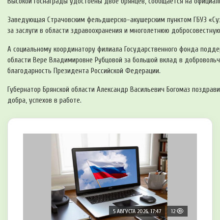
Высокой госнаграды удостоены двое брянцев, сообщается на официал
Заведующая Страчовским
фельдшерско-акушерским
пунктом ГБУЗ «Су
за заслуги в области здравоохранения и многолетнюю добросовестну
А социальному координатору филиала Государственного фонда подде
области Вере Владимировне Рубцовой за большой вклад в доброволь
благодарность Президента Российской Федерации.
Губернатор Брянской области Александр Васильевич Богомаз поздрави
добра, успехов в работе.
5 АВГУСТА 2026, 17:47
12