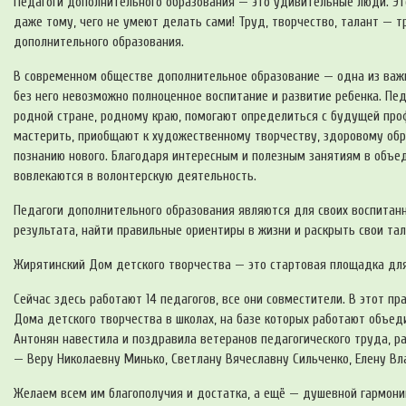
Педагоги дополнительного образования — это удивительные люди. Это
даже тому, чего не умеют делать сами! Труд, творчество, талант — т
дополнительного образования.
В современном обществе дополнительное образование — одна из важн
без него невозможно полноценное воспитание и развитие ребенка. П
родной стране, родному краю, помогают определиться с будущей профе
мастерить, приобщают к художественному творчеству, здоровому обр
познанию нового. Благодаря интересным и полезным занятиям в объед
вовлекаются в волонтерскую деятельность.
Педагоги дополнительного образования являются для своих воспитанн
результата, найти правильные ориентиры в жизни и раскрыть свои та
Жирятинский Дом детского творчества — это стартовая площадка для 
Сейчас здесь работают 14 педагогов, все они совместители. В этот п
Дома детского творчества в школах, на базе которых работают объед
Антонян навестила и поздравила ветеранов педагогического труда, р
— Веру Николаевну Минько, Светлану Вячеславну Сильченко, Елену В
Желаем всем им благополучия и достатка, а ещё — душевной гармонии