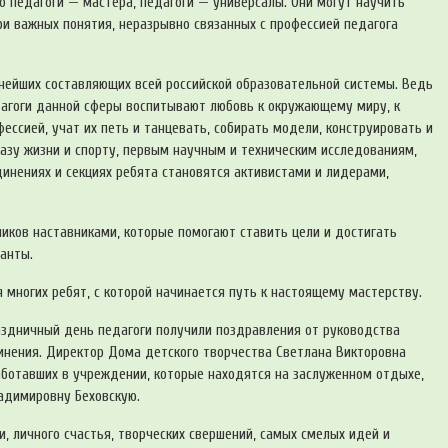
 педагоги — мастера, педагоги — универсалы. Они могут научить
ри важных понятия, неразрывно связанных с профессией педагога
ейших составляющих всей российской образовательной системы. Ведь
едагоги данной сферы воспитывают любовь к окружающему миру, к
ссией, учат их петь и танцевать, собирать модели, конструировать и
азу жизни и спорту, первым научным и техническим исследованиям,
инениях и секциях ребята становятся активистами и лидерами,
иков наставниками, которые помогают ставить цели и достигать
ланты.
многих ребят, с которой начинается путь к настоящему мастерству.
раздничный день педагоги получили поздравления от руководства
инения. Директор Дома детского творчества Светлана Викторовна
аботавших в учреждении, которые находятся на заслуженном отдыхе,
ладимировну Беховскую.
, личного счастья, творческих свершений, самых смелых идей и