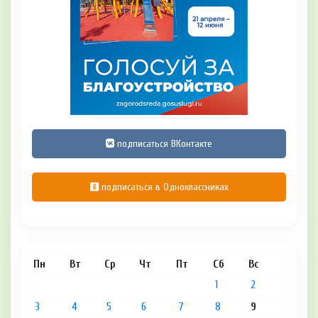
подписаться ВКонтакте
подписаться в Одноклассниках
Пн
Вт
Ср
Чт
Пт
Сб
Вс
1
2
3
4
5
6
7
8
9