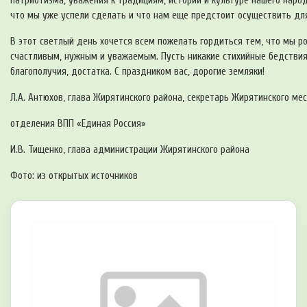
патриотизма, уважения к традициям, истории и культуре нашего наро
что мы уже успели сделать и что нам еще предстоит осуществить для
В этот светлый день хочется всем пожелать гордиться тем, что мы р
счастливым, нужным и уважаемым. Пусть никакие стихийные бедствия,
благополучия, достатка. С праздником вас, дорогие земляки!
Л.А. Антюхов, глава Жирятинского района, секретарь Жирятинского ме
отделения ВПП «Единая Россия»
И.В. Тищенко, глава администрации Жирятинского района
Фото: из открытых источников